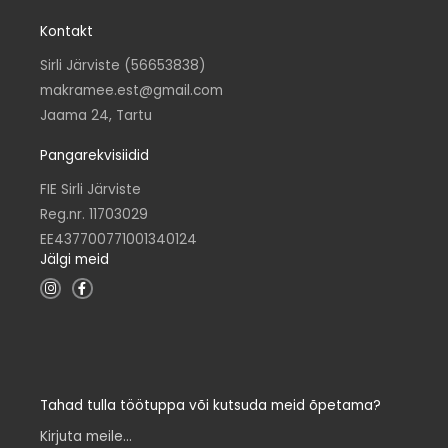
Kontakt
Sirli Järviste (56653838)
makramee.est@gmail.com
Jaama 24, Tartu
Pangarekvisiidid
FIE Sirli Järviste
Reg.nr. 11703029
EE437700771001340124
Jälgi meid
I
F
n
a
s
c
t
e
a
b
g
o
r
o
a
k
m
-
f
Tahad tulla töötuppa või kutsuda meid õpetama?
Kirjuta meile...