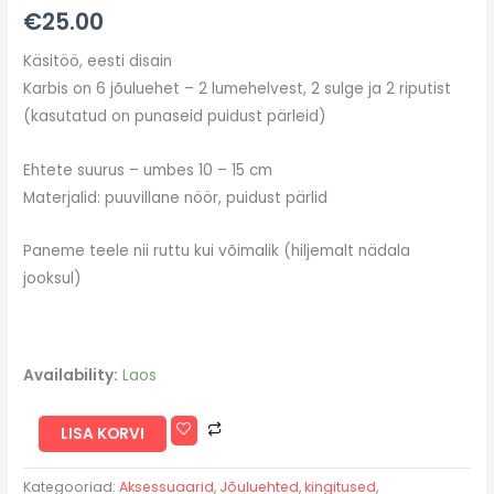
€
25.00
Käsitöö, eesti disain
Karbis on 6 jõuluehet – 2 lumehelvest, 2 sulge ja 2 riputist
(kasutatud on punaseid puidust pärleid)
Ehtete suurus – umbes 10 – 15 cm
Materjalid: puuvillane nöör, puidust pärlid
Paneme teele nii ruttu kui võimalik (hiljemalt nädala
jooksul)
Availability:
Laos
LISA KORVI
Kategooriad:
Aksessuaarid
,
Jõuluehted
,
kingitused
,