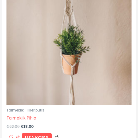
Taimekiik - lilleriputis
Taimekiik Pihla
€
22.00
€
18.00
LISA KORVI