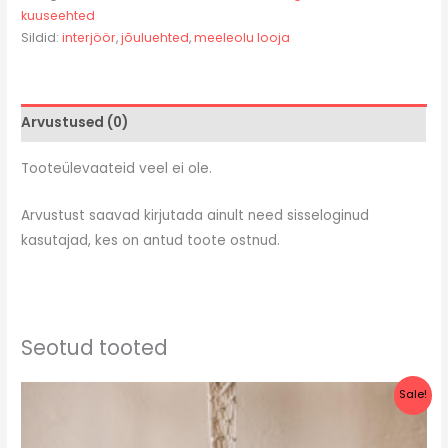
kuuseehted
Sildid:
interjöör
,
jõuluehted
,
meeleolu looja
Arvustused (0)
Tooteülevaateid veel ei ole.
Arvustust saavad kirjutada ainult need sisseloginud
kasutajad, kes on antud toote ostnud.
Seotud tooted
Algne
Current
Sale!
hind
price
oli:
is:
€22.00.
€18.00.