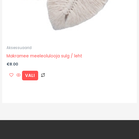
the
product
page
Aksessuaarid
Makramee meeleolulooja sulg / leht
€
8.00
VALI